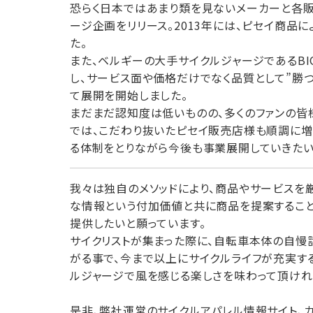
恐らく日本ではあまり類を見ないメーカーと各販
ージ企画をリリース。2013年には、ピセイ商品
た。
また、ベルギーの大手サイクルジャージであるBI
し、サービス面や価格だけでなく品質として”勝つ
て展開を開始しました。
まだまだ認知度は低いものの、多くのファンの皆
では、こだわり抜いたピセイ販売店様も順調に増
る体制をとりながら今後も事業展開していきたい
我々は独自のメソッドにより、商品やサービスを
な情報という付加価値と共に商品を提案すること
提供したいと願っています。
サイクリストが集まった際に、自転車本体の自慢
がる事で、今まで以上にサイクルライフが充実す
ルジャージで風を感じる楽しさを味わって頂けれ
是非、弊社運営のサイクルアパレル情報サイト、