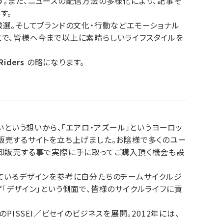
す。また、ニュースの配信方法の多様化により、記事そ
す。
厳選。そしてブランドの文化・行動などエモーショナル
で、皆様へ今まで以上に素晴らしいライフスタイルを
Riders
の略になります。
いという想いから、「エアロ・アズール」というヨーロッ
販売するサイトを立ち上げました。お陰様で多くのユー
卸販売する事で実際に手に取ってご購入頂く機会も設
ているデザインを参考に自分たちのチームサイクルジ
「デザイン」という側面で、皆様のサイクルライフに貢
PISSEI／ピセイのビジネスを展開。2012年には、